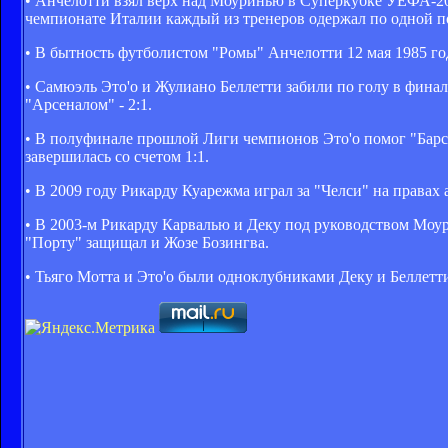
• Анчелотти взял верх над Моуринью в Суперкубке УЕФА-2
чемпионате Италии каждый из тренеров одержал по одной п
• В бытность футболистом "Ромы" Анчелотти 12 мая 1985 год
• Самюэль Это'о и Жулиано Беллетти забили по голу в фина
"Арсеналом" - 2:1.
• В полуфинале прошлой Лиги чемпионов Это'о помог "Барсе"
завершилась со счетом 1:1.
• В 2009 году Рикарду Куарежма играл за "Челси" на правах 
• В 2003-м Рикарду Карвалью и Деку под руководством Моур
"Порту" защищал и Жозе Бозингва.
• Тьяго Мотта и Это'о были одноклубниками Деку и Беллетти