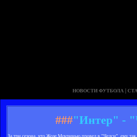
|
НОВОСТИ ФУТБОЛА
СТ
###
"Интер" - 
За три сезона, что Жозе Моуринью провел в "Челси", ему т