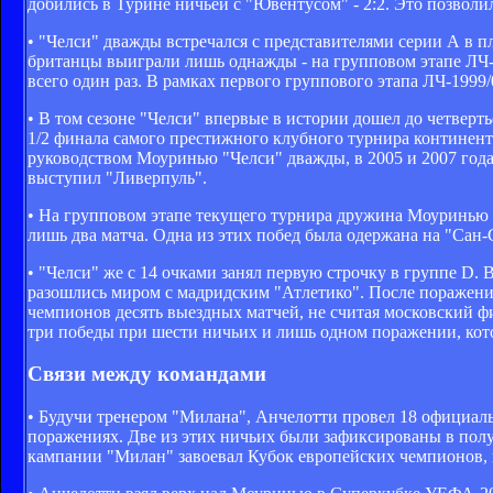
добились в Турине ничьей с "Ювентусом" - 2:2. Это позволило
• "Челси" дважды встречался с представителями серии А в 
британцы выиграли лишь однажды - на групповом этапе ЛЧ-2
всего один раз. В рамках первого группового этапа ЛЧ-1999/
• В том сезоне "Челси" впервые в истории дошел до четвер
1/2 финала самого престижного клубного турнира континент
руководством Моуринью "Челси" дважды, в 2005 и 2007 года
выступил "Ливерпуль".
• На групповом этапе текущего турнира дружина Моуринью за
лишь два матча. Одна из этих побед была одержана на "Сан
• "Челси" же с 14 очками занял первую строчку в группе D
разошлись миром с мадридским "Атлетико". После поражения 
чемпионов десять выездных матчей, не считая московский ф
три победы при шести ничьих и лишь одном поражении, кот
Связи между командами
• Будучи тренером "Милана", Анчелотти провел 18 официаль
поражениях. Две из этих ничьих были зафиксированы в полуф
кампании "Милан" завоевал Кубок европейских чемпионов, к