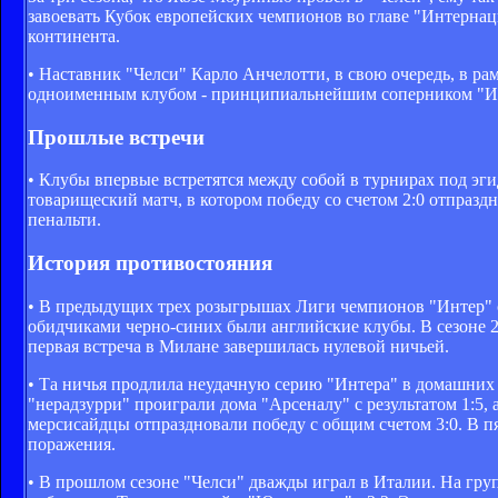
завоевать Кубок европейских чемпионов во главе "Интерна
континента.
• Наставник "Челси" Карло Анчелотти, в свою очередь, в ра
одноименным клубом - принципиальнейшим соперником "И
Прошлые встречи
• Клубы впервые встретятся между собой в турнирах под э
товарищеский матч, в котором победу со счетом 2:0 отпразд
пенальти.
История противостояния
• В предыдущих трех розыгрышах Лиги чемпионов "Интер" с
обидчиками черно-синих были английские клубы. В сезоне 
первая встреча в Милане завершилась нулевой ничьей.
• Та ничья продлила неудачную серию "Интера" в домашних 
"нерадзурри" проиграли дома "Арсеналу" с результатом 1:5, 
мерсисайдцы отпраздновали победу с общим счетом 3:0. В п
поражения.
• В прошлом сезоне "Челси" дважды играл в Италии. На груп